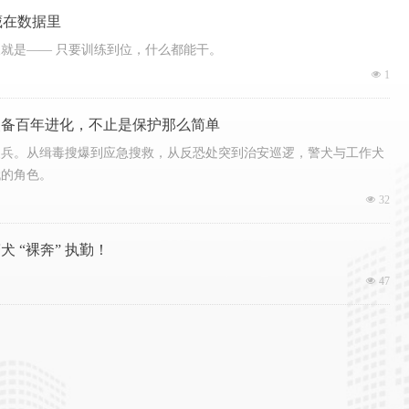
藏在数据里
就是—— 只要训练到位，什么都能干。
넶
1
装备百年进化，不止是保护那么简单
尖兵。从缉毒搜爆到应急搜救，从反恐处突到治安巡逻，警犬与工作犬
代的角色。
넶
32
 “裸奔” 执勤！
넶
47