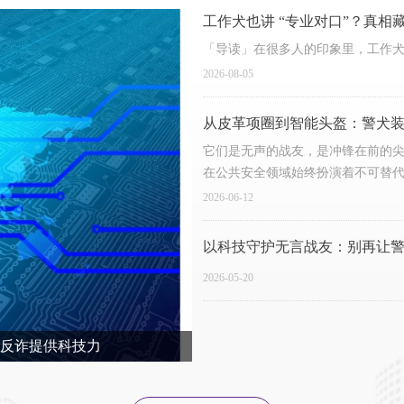
工作犬也讲 “专业对口”？真相
「导读」在很多人的印象里，工作犬
2026-08-05
从皮革项圈到智能头盔：警犬
它们是无声的战友，是冲锋在前的
在公共安全领域始终扮演着不可替
2026-06-12
以科技守护无言战友：别再让警犬
2026-05-20
代反诈提供科技力
在线生活”的同时，也需要面对越
类电信（网络）诈骗了。